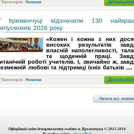
Детальніше
Категорія:
Новини
У Кременчуці відзначили 130 найкра
ипускників 2026 року
«Кожен і кожна з них дося
високих результатів завд
власній наполегливості, тала
та щоденній праці. Завд
итанічній роботі учителів. І, звичайно ж, зав
езмежній любові та підтримці їхніх батьків ....
Детальніше
Категорія:
Новини
Читати всі новини
Офіційний сайт департаменту освіти м. Кременчука © 2011-2016
Розробка сайту -
StroimWeb