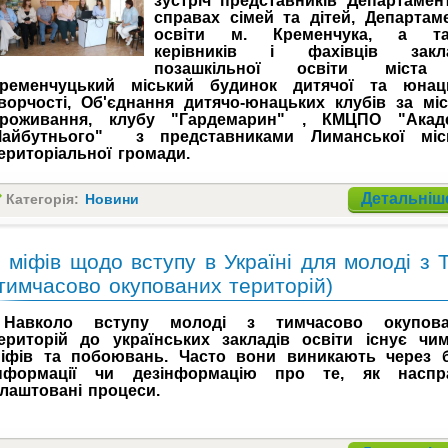
зустріч представників Департамен
справах сімей та дітей, Департам
освіти м. Кременчука, а та
керівників і фахівців закла
позашкільної освіти міст
ременчуцький міський будинок дитячої та юнац
ворчості, Об'єднання дитячо-юнацьких клубів за мі
роживання, клубу "Гардемарин" , КМЦПО "Акад
айбутнього" з представниками Лиманської міс
ериторіальної громади.
Детальніше
Категорія:
Новини
 міфів щодо вступу в Україні для молоді з 
тимчасово окупованих територій)
Навколо вступу молоді з тимчасово окупова
ериторій до українських закладів освіти існує чи
іфів та побоювань. Часто вони виникають через 
нформації чи дезінформацію про те, як наспр
лаштовані процеси.