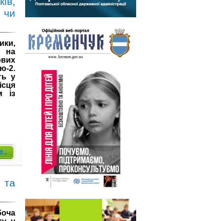
ів,
 чи
ки,
і на
ових
ю-2.
ть у
ісця
м із
..
 та
оча