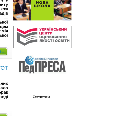
ту у
енту
кож
дів
а —
ької
сцем
емія
ької
..
ТОТ
них
мало
брак
Статистика
авді