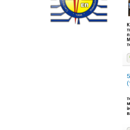
К
т
п
М
т
5
(
т
м
і
в