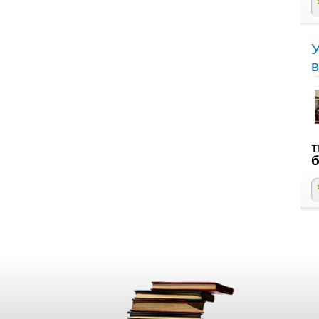
в
т
б