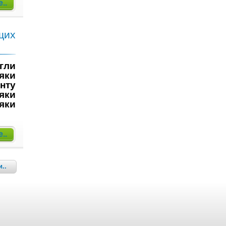
..
щих
гли
яки
нту
яки
дяки
..
..