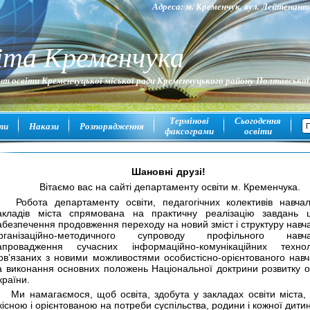
Адреса: м. Кременчук, вул. Лейтена
іта Кременчука
т освіти Кременчуцької міської ради Кременчуцького району Полтавської
Термінові
Сьогодення
ти
Накази
Розпорядження
факсограми
освіти
Шановні друзі!
Вітаємо вас на сайті департаменту освіти м. Кременчука.
Робота департаменту освіти, педагогічних колективів навча
акладів міста спрямована на практичну реалізацію завдань 
абезпечення продовження переходу на новий зміст і структуру навч
рганізаційно-методичного супроводу профільного навча
апровадження сучасних інформаційно-комунікаційних техноло
ов’язаних з новими можливостями особистісно-орієнтованого нав
а виконання основних положень Національної доктрини розвитку о
країни.
Ми намагаємося, щоб освіта, здобута у закладах освіти міста,
кісною і орієнтованою на потреби суспільства, родини і кожної дити