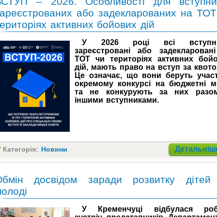
ВСТУП – 2026. Особливості для вступник
зареєстрованих або задекларованих на ТОТ
ериторіях активних бойових дій
У 2026 році всі вступни
зареєстровані або задекларован
ТОТ чи територіях активних бой
дій, мають право на вступ за квото
Це означає, що вони беруть учас
окремому конкурсі на бюджетні м
та не конкурують за них разо
іншими вступниками.
Детальніше
Категорія:
Новини
Обмін досвідом заради розвитку дітей
молоді
У Кременчуці відбулася роб