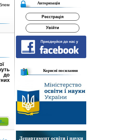
Авторизація
облем
Реєстрація
Увійти
ї ​​
жуть
Корисні посилання
 до
тних
..