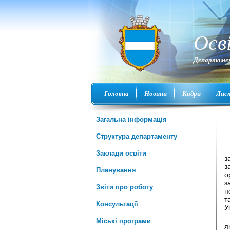
Осв
Департамен
Головна
Новини
Кадри
Лис
Загальна інформація
Структура департаменту
Заклади освіти
з
з
Планування
о
з
Звіти про роботу
п
т
Консультації
У
Міські програми
я