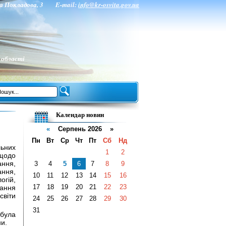
нта Покладова, 3 E-mail:
info@kr-osvita.gov.ua
 області
Календар новин
«
Серпень 2026 »
Пн
Вт
Ср
Чт
Пт
Сб
Нд
льних
1
2
щодо
ання,
3
4
5
6
7
8
9
ння,
10
11
12
13
14
15
16
гій,
17
18
19
20
21
22
23
чання
світи
24
25
26
27
28
29
30
31
 була
ни.