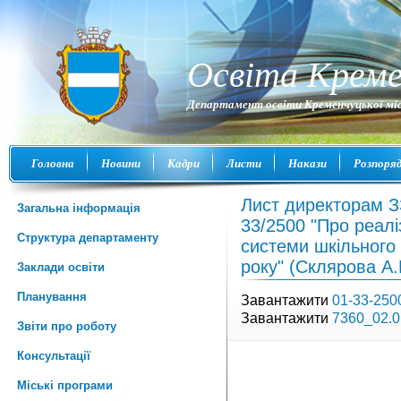
Освіта Креме
Департамент освіти Кременчуцької міс
Головна
Новини
Кадри
Листи
Накази
Розпоря
Лист директорам З
Загальна інформація
33/2500 "Про реал
Структура департаменту
системи шкільного
року" (Склярова А.
Заклади освіти
Планування
Завантажити
01-33-250
Завантажити
7360_02.0
Звіти про роботу
Консультації
Міські програми