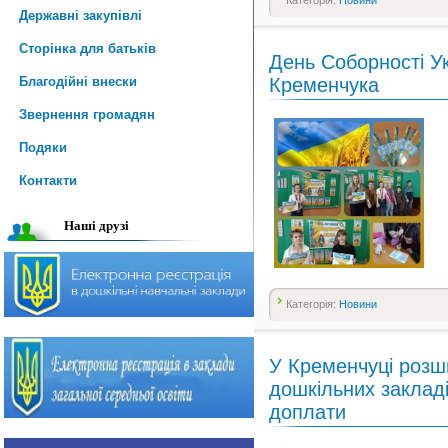
Категорія:
Новини
Державні закупівлі
Сторінка для батьків
День Соборності У
Благодійні внески
Кременчука
Звернення громадян
Подяки
Контакти
Наші друзі
Категорія:
Новини
У Кременчуці розш
дошкільних закладі
доплати