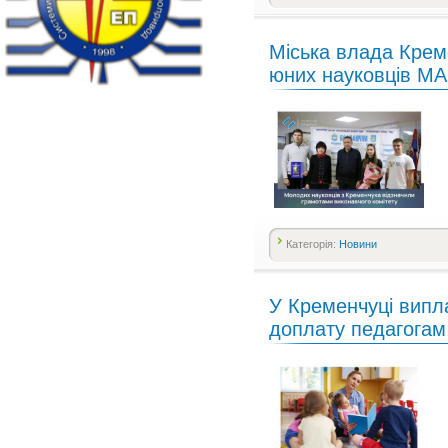
Міська влада Крем
юних науковців М
Категорія:
Новини
У Кременчуці випл
доплату педагогам 