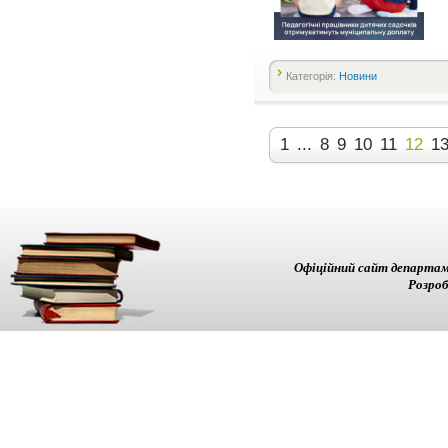
Категорія:
Новини
1
...
8
9
10
11
12
1
Офіційний сайт департам
Розроб