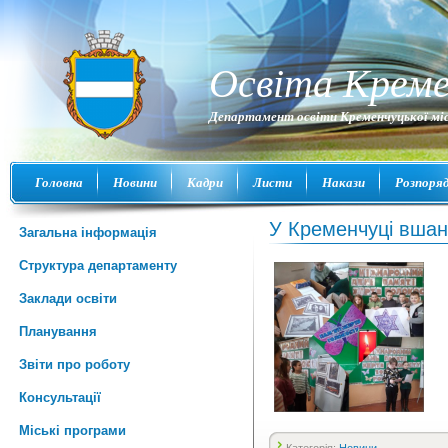
Освіта Креме
Департамент освіти Кременчуцької міс
Головна
Новини
Кадри
Листи
Накази
Розпоря
У Кременчуці вшан
Загальна інформація
Структура департаменту
Заклади освіти
Планування
Звіти про роботу
Консультації
Міські програми