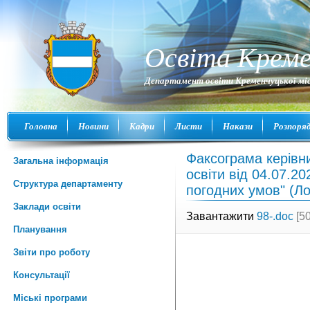
Освіта Креме
Департамент освіти Кременчуцької міс
Головна
Новини
Кадри
Листи
Накази
Розпоря
Факсограма керівн
Загальна інформація
освіти від 04.07.2
Структура департаменту
погодних умов" (Ло
Заклади освіти
Завантажити
98-.doc
[50
Планування
Звіти про роботу
Консультації
Міські програми