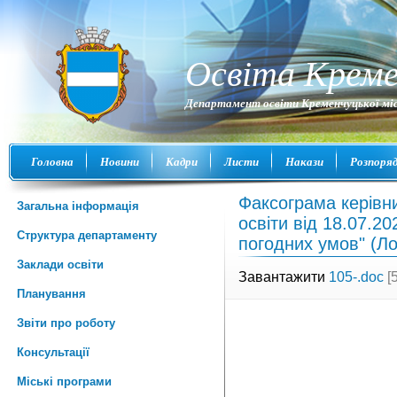
Освіта Креме
Департамент освіти Кременчуцької міс
Головна
Новини
Кадри
Листи
Накази
Розпоря
Факсограма керівн
Загальна інформація
освіти від 18.07.2
Структура департаменту
погодних умов" (Ло
Заклади освіти
Завантажити
105-.doc
[5
Планування
Звіти про роботу
Консультації
Міські програми