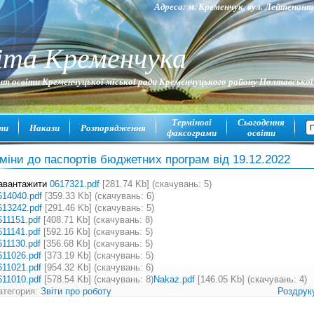
Адреса: м. Кременчук, вул. Лейтена
іта Кременчука
т освіти Кременчуцької міської ради Кременчуцького району Полтавської
Термінові
Сьогодення
ти
Накази
Розпорядження
факсограми
освіти
міни до паспортів бюджетних програм від 19.12.2022
авантажити
0617321.pdf
[281.74 Kb] (cкачувань: 5)
614040.pdf
[359.33 Kb] (cкачувань: 6)
613242.pdf
[291.46 Kb] (cкачувань: 5)
611151.pdf
[408.71 Kb] (cкачувань: 8)
611141.pdf
[592.16 Kb] (cкачувань: 5)
611130.pdf
[356.68 Kb] (cкачувань: 5)
611026.pdf
[373.19 Kb] (cкачувань: 5)
611021.pdf
[954.32 Kb] (cкачувань: 6)
611010.pdf
[578.54 Kb] (cкачувань: 8)
Nakaz.pdf
[146.05 Kb] (cкачувань: 4)
атегория:
Звіти про роботу
Роздрук