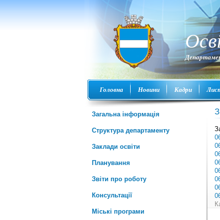
Осв
Департамен
Головна
Новини
Кадри
Лис
З
Загальна інформація
З
Структура департаменту
0
0
Заклади освіти
0
0
Планування
0
Звіти про роботу
0
0
Консультації
0
К
Міські програми