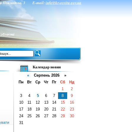
нта Покладова, 3 E-mail:
info@kr-osvita.gov.ua
 області
Календар новин
«
Серпень 2026 »
Пн
Вт
Ср
Чт
Пт
Сб
Нд
1
2
3
4
5
6
7
8
9
10
11
12
13
14
15
16
17
18
19
20
21
22
23
24
25
26
27
28
29
30
увати
31