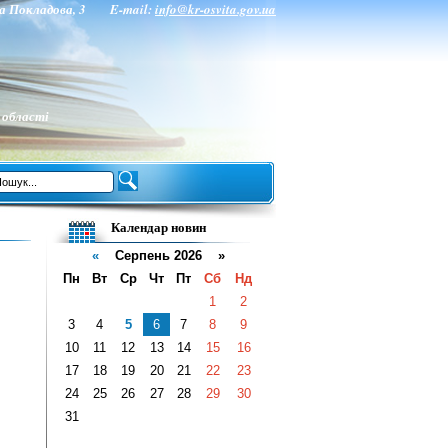
нта Покладова, 3 E-mail:
info@kr-osvita.gov.ua
 області
Календар новин
«
Серпень 2026 »
Пн
Вт
Ср
Чт
Пт
Сб
Нд
1
2
3
4
5
6
7
8
9
10
11
12
13
14
15
16
17
18
19
20
21
22
23
24
25
26
27
28
29
30
31