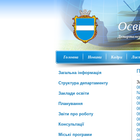
Осв
Департамен
Головна
Новини
Кадри
Лис
П
Загальна інформація
З
Структура департаменту
0
N
Заклади освіти
0
0
Планування
0
Звіти про роботу
0
0
Консультації
0
0
Міські програми
0