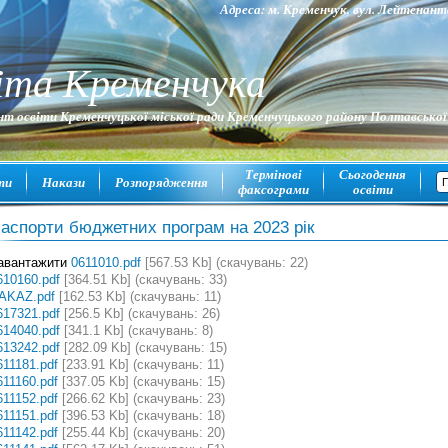
Адреса: м. Кременчук, вул. Лейтена
іта Кременчука
т освіти Кременчуцької міської ради Кременчуцького району Полтавської
Термінові
Сьогодення
ти
Накази
Розпорядження
факсограми
освіти
аспорти бюджетних програм на 2023 рік
авантажити
0611010.pdf
[567.53 Kb] (cкачувань: 22)
610160.pdf
[364.51 Kb] (cкачувань: 33)
AKAZ.pdf
[162.53 Kb] (cкачувань: 11)
617321.pdf
[256.5 Kb] (cкачувань: 26)
614040.pdf
[341.1 Kb] (cкачувань: 8)
613242.pdf
[282.09 Kb] (cкачувань: 15)
611181.pdf
[233.91 Kb] (cкачувань: 11)
611160.pdf
[337.05 Kb] (cкачувань: 15)
611152.pdf
[266.62 Kb] (cкачувань: 23)
611151.pdf
[396.53 Kb] (cкачувань: 18)
611142.pdf
[255.44 Kb] (cкачувань: 20)