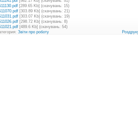
611141.pdf
[562.17 Kb] (cкачувань: 51)
611130.pdf
[289.65 Kb] (cкачувань: 15)
611070.pdf
[303.89 Kb] (cкачувань: 21)
611031.pdf
[303.07 Kb] (cкачувань: 19)
611026.pdf
[298.72 Kb] (cкачувань: 8)
611021.pdf
[489.6 Kb] (cкачувань: 54)
атегория:
Звіти про роботу
Роздрук