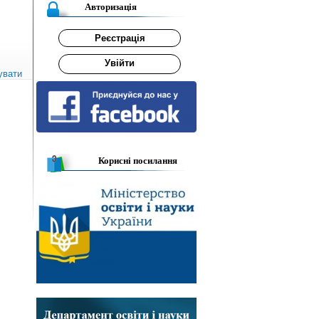
Авторизація
Реєстрація
Увійти
увати
Корисні посилання