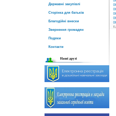
0
Державні закупівлі
0
0
Сторінка для батьків
0
0
Благодійні внески
0
К
Звернення громадян
Подяки
Контакти
Наші друзі