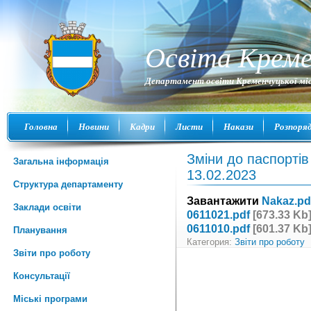
Освіта Креме
Департамент освіти Кременчуцької міс
Головна
Новини
Кадри
Листи
Накази
Розпоря
Зміни до паспорті
Загальна інформація
13.02.2023
Структура департаменту
Завантажити
Nakaz.pd
Заклади освіти
0611021.pdf
[673.33 Kb]
0611010.pdf
[601.37 Kb]
Планування
Категория:
Звіти про роботу
Звіти про роботу
Консультації
Міські програми