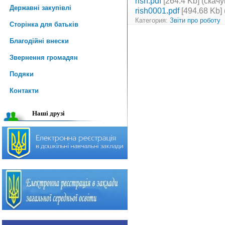
rish.pdf
[264.4 Kb] (cкачу
Державні закупівлі
rish0001.pdf
[494.68 Kb] 
Категория:
Звіти про роботу
Сторінка для батьків
Благодійні внески
Звернення громадян
Подяки
Контакти
Наші друзі