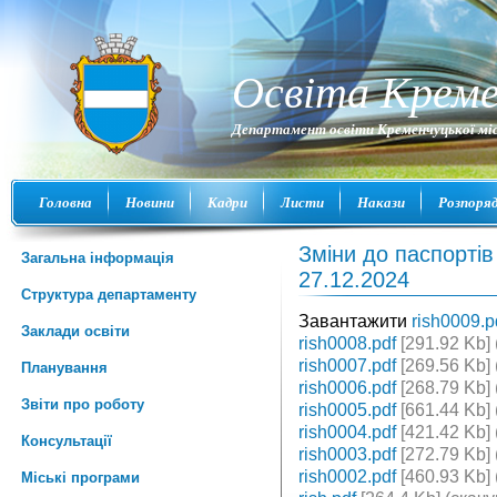
Освіта Креме
Департамент освіти Кременчуцької міс
Головна
Новини
Кадри
Листи
Накази
Розпоря
Зміни до паспорті
Загальна інформація
27.12.2024
Структура департаменту
Завантажити
rish0009.p
Заклади освіти
rish0008.pdf
[291.92 Kb] 
rish0007.pdf
[269.56 Kb] 
Планування
rish0006.pdf
[268.79 Kb] 
Звіти про роботу
rish0005.pdf
[661.44 Kb] 
rish0004.pdf
[421.42 Kb] 
Консультації
rish0003.pdf
[272.79 Kb] 
rish0002.pdf
[460.93 Kb] 
Міські програми