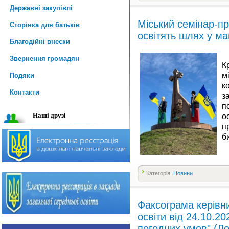
Державні закупівлі
Міський семінар-п
Сторінка для батьків
освітять шлях у м
Благодійні внески
Звернення громадян
К
м
Подяки
к
Контакти
з
п
Наші друзі
о
п
б
Категорія:
Новини
Факсограма керівн
освіти від 24.10.2
погодних умов" (Ло