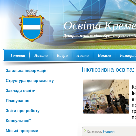
Освіта Креме
Департамент освіти Кременчуцької міс
Головна
Новини
Кадри
Листи
Накази
Розпоря
Інклюзивна освіта
Загальна інформація
Структура департаменту
К
Заклади освіти
І
в
Планування
п
Звіти про роботу
г
п
Консультації
Міські програми
Категорія:
Новини