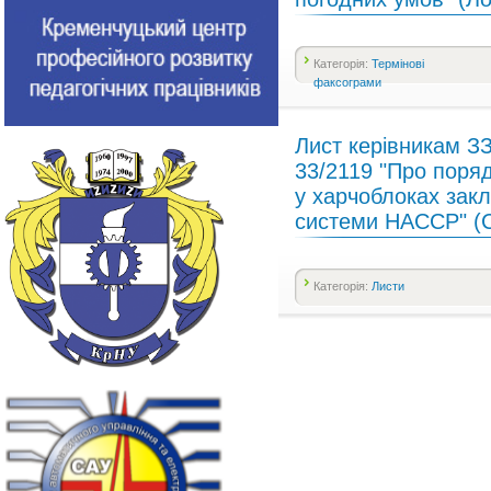
Категорія:
Термінові
факсограми
Лист керівникам З
33/2119 "Про поряд
у харчоблоках закла
системи НАССР" (С
Категорія:
Листи