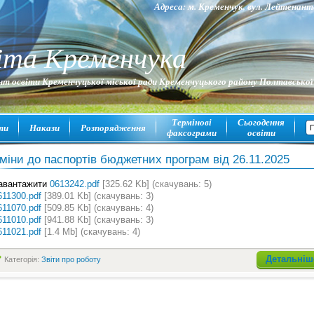
Адреса: м. Кременчук, вул. Лейтена
іта Кременчука
т освіти Кременчуцької міської ради Кременчуцького району Полтавської
Термінові
Сьогодення
ти
Накази
Розпорядження
факсограми
освіти
міни до паспортів бюджетних програм від 26.11.2025
авантажити
0613242.pdf
[325.62 Kb] (cкачувань: 5)
611300.pdf
[389.01 Kb] (cкачувань: 3)
611070.pdf
[509.85 Kb] (cкачувань: 4)
611010.pdf
[941.88 Kb] (cкачувань: 3)
611021.pdf
[1.4 Mb] (cкачувань: 4)
Детальніш
Категорія:
Звіти про роботу