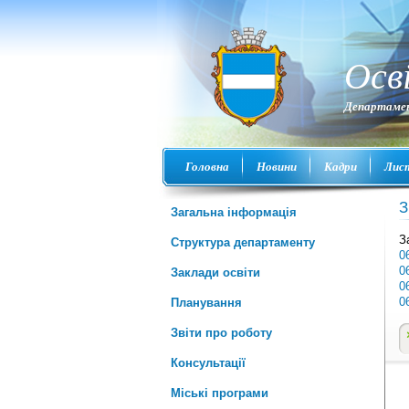
Осв
Департамен
Головна
Новини
Кадри
Лис
З
Загальна інформація
З
Структура департаменту
0
0
Заклади освіти
0
0
Планування
Звіти про роботу
Консультації
Міські програми