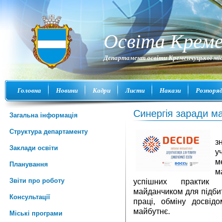
Освіта Креме
Департамент освіти Кременчуцької міс
Головна
Новини
Кадри
Листи
Накази
Розпоря
Синергія заради м
Загальна інформація
Структура департаменту
з
Заклади освіти
у
м
Планування
м
Звіти про роботу
успішних практик 
майданчиком для підбит
Консультації
праці, обміну досвід
майбутнє.
Міські програми