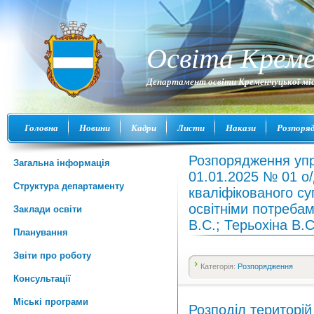
Освіта Креме
Департамент освіти Кременчуцької міс
Головна
Новини
Кадри
Листи
Накази
Розпоря
Розпорядження уп
Загальна інформація
01.01.2025 № 01 о/
Структура департаменту
кваліфікованого су
освітніми потребам
Заклади освіти
В.С.; Терьохіна В.С
Планування
Звіти про роботу
Категорія:
Розпорядження
Консультації
Міські програми
Розподіл територі