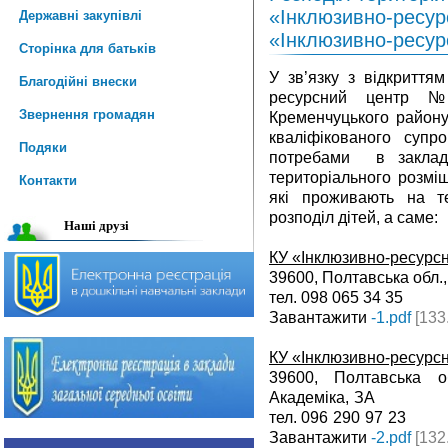
«Інклюзивно-ресур
Державні закупівлі
«Інклюзивно-ресу
Сторінка для батьків
У зв’язку з відкриття
Благодійні внески
ресурсний центр №
Звернення громадян
Кременчуцького району 
кваліфікованого супр
Подяки
потребами в заклада
територіального розміщ
Контакти
які проживають на те
розподіл дітей, а саме:
Наші друзі
КУ «Інклюзивно-ресурс
39600, Полтавська обл.,
тел. 098 065 34 35
Завантажити
-1.pdf
[133
КУ «Інклюзивно-ресурс
39600, Полтавська о
Академіка, ЗА
тел.
096 290 97 23
Завантажити
-2.pdf
[132