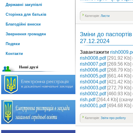
Державні закупівлі
Сторінка для батьків
Категорія:
Листи
Благодійні внески
Зміни до паспорті
Звернення громадян
27.12.2024
Подяки
Завантажити
rish0009.p
Контакти
rish0008.pdf
[291.92 Kb] 
rish0007.pdf
[269.56 Kb] 
Наші друзі
rish0006.pdf
[268.79 Kb] 
rish0005.pdf
[661.44 Kb] 
rish0004.pdf
[421.42 Kb] 
rish0003.pdf
[272.79 Kb] 
rish0002.pdf
[460.93 Kb] 
rish.pdf
[264.4 Kb] (cкачу
rish0001.pdf
[494.68 Kb] 
Категорія:
Звіти про роботу