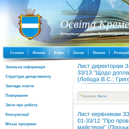
Освіта Креме
Департамент освіти Кременчуцької міс
Головна
Новини
Кадри
Листи
Накази
Розпоря
Лист директорам З
Загальна інформація
33/13 "Щодо допла
Структура департаменту
(Лобода В.С.; Григ
Заклади освіти
Планування
Категорія:
Листи
Звіти про роботу
Лист керівникам З
Консультації
01-33/12 "Про пров
Міські програми
майстерні" (Процьк