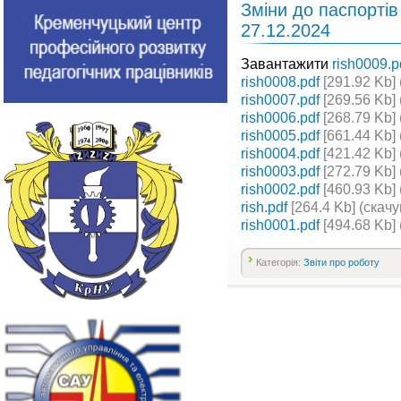
Зміни до паспорті
27.12.2024
Завантажити
rish0009.p
rish0008.pdf
[291.92 Kb] 
rish0007.pdf
[269.56 Kb] 
rish0006.pdf
[268.79 Kb] 
rish0005.pdf
[661.44 Kb] 
rish0004.pdf
[421.42 Kb] 
rish0003.pdf
[272.79 Kb] 
rish0002.pdf
[460.93 Kb] 
rish.pdf
[264.4 Kb] (cкачу
rish0001.pdf
[494.68 Kb] 
Категорія:
Звіти про роботу